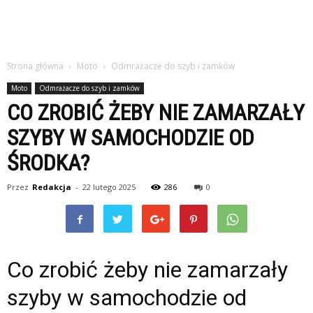
Strona główna
Moto
Odmrażacze do szyb i zamków
Moto
Odmrażacze do szyb i zamków
CO ZROBIĆ ŻEBY NIE ZAMARZAŁY
SZYBY W SAMOCHODZIE OD
ŚRODKA?
Przez
Redakcja
-
22 lutego 2025
286
0
Co zrobić żeby nie zamarzały
szyby w samochodzie od