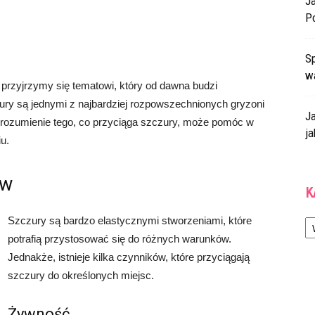
J
P
Sp
w
rzyjrzymy się tematowi, który od dawna budzi
ury są jednymi z najbardziej rozpowszechnionych gryzoni
J
 Zrozumienie tego, co przyciąga szczury, może pomóc w
ja
u.
ów
K
Ka
Szczury są bardzo elastycznymi stworzeniami, które
potrafią przystosować się do różnych warunków.
Jednakże, istnieje kilka czynników, które przyciągają
szczury do określonych miejsc.
Żywność