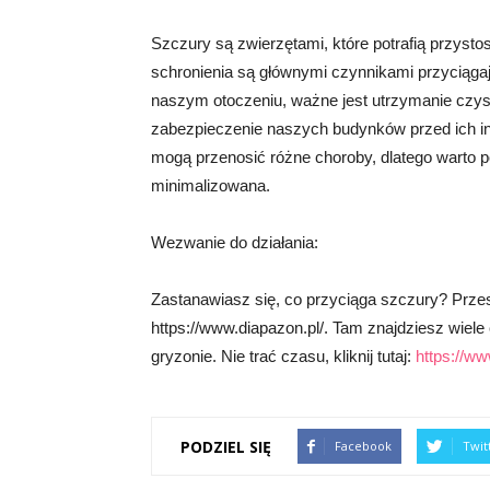
Szczury są zwierzętami, które potrafią przyst
schronienia są głównymi czynnikami przyciąg
naszym otoczeniu, ważne jest utrzymanie czyst
zabezpieczenie naszych budynków przed ich in
mogą przenosić różne choroby, dlatego warto p
minimalizowana.
Wezwanie do działania:
Zastanawiasz się, co przyciąga szczury? Przest
https://www.diapazon.pl/. Tam znajdziesz wiele 
gryzonie. Nie trać czasu, kliknij tutaj:
https://ww
PODZIEL SIĘ
Facebook
Twit