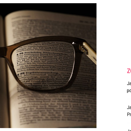
Z
J
p
Ja
Pr