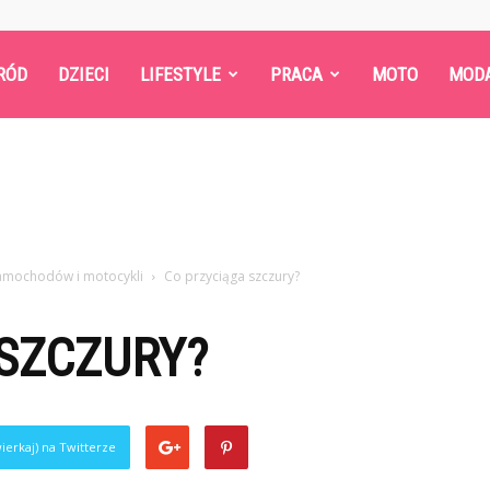
RÓD
DZIECI
LIFESTYLE
PRACA
MOTO
MOD
samochodów i motocykli
Co przyciąga szczury?
SZCZURY?
ierkaj) na Twitterze