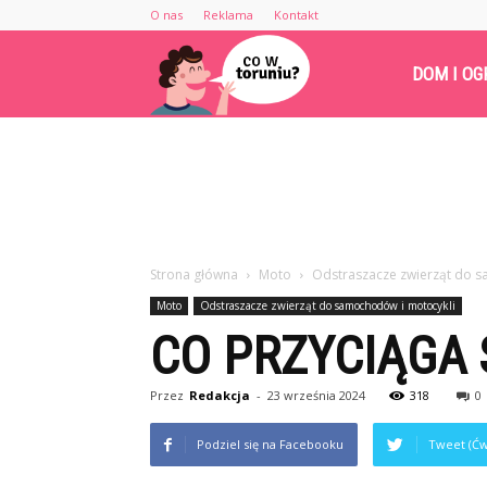
O nas
Reklama
Kontakt
Cowtoruniu.pl
DOM I OG
Strona główna
Moto
Odstraszacze zwierząt do 
Moto
Odstraszacze zwierząt do samochodów i motocykli
CO PRZYCIĄGA 
Przez
Redakcja
-
23 września 2024
318
0
Podziel się na Facebooku
Tweet (Ćw