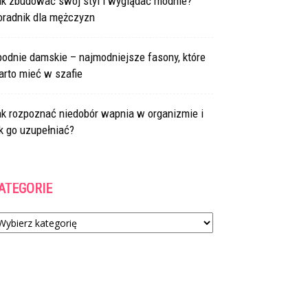
ak zbudować swój styl i wyglądać modnie?
oradnik dla mężczyzn
odnie damskie – najmodniejsze fasony, które
arto mieć w szafie
ak rozpoznać niedobór wapnia w organizmie i
k go uzupełniać?
ATEGORIE
tegorie