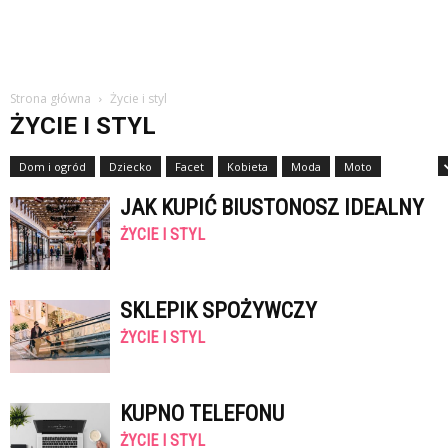
Strona główna
Życie i styl
ŻYCIE I STYL
Dom i ogród
Dziecko
Facet
Kobieta
Moda
Moto
Nauka
JAK KUPIĆ BIUSTONOSZ IDEALNY
ŻYCIE I STYL
SKLEPIK SPOŻYWCZY
ŻYCIE I STYL
KUPNO TELEFONU
ŻYCIE I STYL