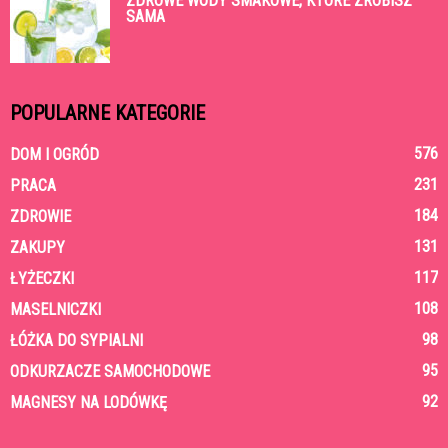
ZDROWE WODY SMAKOWE, KTÓRE ZROBISZ
SAMA
POPULARNE KATEGORIE
576
DOM I OGRÓD
231
PRACA
184
ZDROWIE
131
ZAKUPY
117
ŁYŻECZKI
108
MASELNICZKI
98
ŁÓŻKA DO SYPIALNI
95
ODKURZACZE SAMOCHODOWE
92
MAGNESY NA LODÓWKĘ