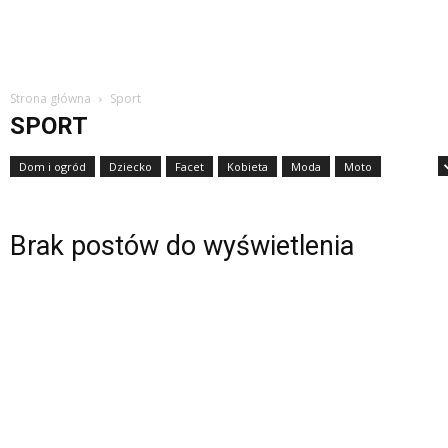
Strona główna
Sport
SPORT
Dom i ogród
Dziecko
Facet
Kobieta
Moda
Moto
Nauka
Brak postów do wyświetlenia