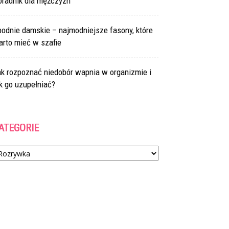
oradnik dla mężczyzn
odnie damskie – najmodniejsze fasony, które
arto mieć w szafie
ak rozpoznać niedobór wapnia w organizmie i
k go uzupełniać?
ATEGORIE
tegorie