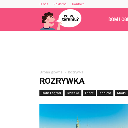
O nas
Reklama
Kontakt
Cowtoruniu.pl
DOM I OG
Strona główna
Rozrywka
ROZRYWKA
Dom i ogród
Dziecko
Facet
Kobieta
Moda