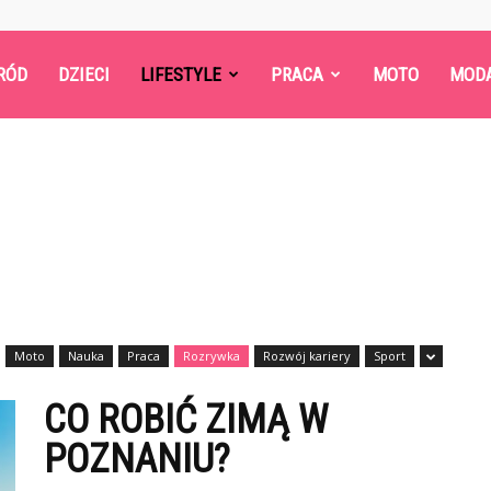
RÓD
DZIECI
LIFESTYLE
PRACA
MOTO
MOD
Moto
Nauka
Praca
Rozrywka
Rozwój kariery
Sport
CO ROBIĆ ZIMĄ W
POZNANIU?