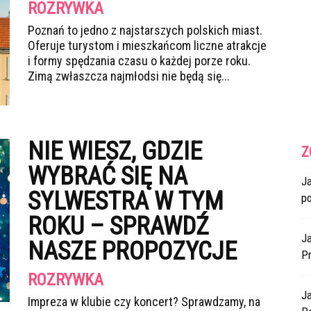
ROZRYWKA
Poznań to jedno z najstarszych polskich miast.
Oferuje turystom i mieszkańcom liczne atrakcje
i formy spędzania czasu o każdej porze roku.
Zimą zwłaszcza najmłodsi nie będą się...
NIE WIESZ, GDZIE
Z
WYBRAĆ SIĘ NA
J
SYLWESTRA W TYM
p
ROKU – SPRAWDŹ
Ja
NASZE PROPOZYCJE
Pr
ROZRYWKA
J
Impreza w klubie czy koncert? Sprawdzamy, na