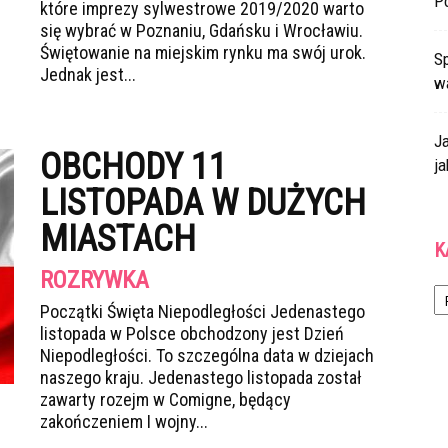
P
które imprezy sylwestrowe 2019/2020 warto
się wybrać w Poznaniu, Gdańsku i Wrocławiu.
Świętowanie na miejskim rynku ma swój urok.
Sp
Jednak jest...
w
J
OBCHODY 11
ja
LISTOPADA W DUŻYCH
MIASTACH
K
ROZRYWKA
Ka
Początki Święta Niepodległości Jedenastego
listopada w Polsce obchodzony jest Dzień
Niepodległości. To szczególna data w dziejach
naszego kraju. Jedenastego listopada został
zawarty rozejm w Comigne, będący
zakończeniem I wojny...