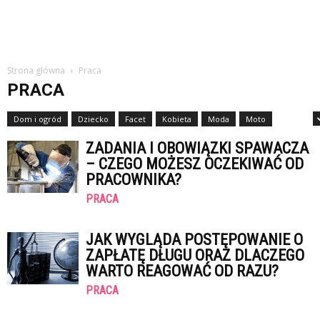
Strona główna
Praca
PRACA
Dom i ogród
Dziecko
Facet
Kobieta
Moda
Moto
Nauka
ZADANIA I OBOWIĄZKI SPAWACZA
– CZEGO MOŻESZ OCZEKIWAĆ OD
PRACOWNIKA?
PRACA
JAK WYGLĄDA POSTĘPOWANIE O
ZAPŁATĘ DŁUGU ORAZ DLACZEGO
WARTO REAGOWAĆ OD RAZU?
PRACA