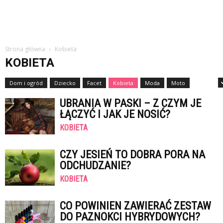
Strona główna
Kobieta
KOBIETA
Dom i ogród
Dziecko
Facet
Kobieta
Moda
Moto
Nauka
UBRANIA W PASKI – Z CZYM JE
ŁĄCZYĆ I JAK JE NOSIĆ?
KOBIETA
CZY JESIEŃ TO DOBRA PORA NA
ODCHUDZANIE?
KOBIETA
CO POWINIEN ZAWIERAĆ ZESTAW
DO PAZNOKCI HYBRYDOWYCH?