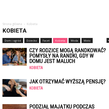
Strona główna
Kobieta
KOBIETA
Dom i ogród
Dziecko
Facet
Kobieta
Moda
Moto
Nauka
CZY RODZICE MOGĄ RANDKOWAĆ?
POMYSŁY NA RANDKI, GDY W
DOMU JEST MALUCH
KOBIETA
JAK OTRZYMAĆ WYŻSZĄ PENSJĘ?
KOBIETA
PODZIAŁ MAJĄTKU PODCZAS