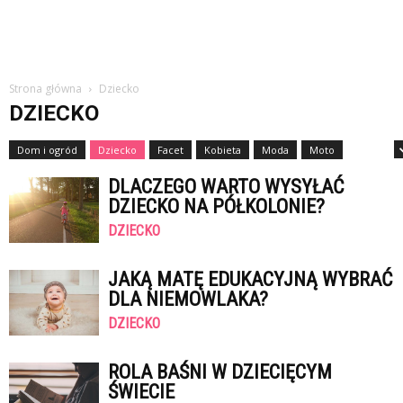
Strona główna
Dziecko
DZIECKO
Dom i ogród
Dziecko
Facet
Kobieta
Moda
Moto
Nauka
DLACZEGO WARTO WYSYŁAĆ
DZIECKO NA PÓŁKOLONIE?
DZIECKO
JAKĄ MATĘ EDUKACYJNĄ WYBRAĆ
DLA NIEMOWLAKA?
DZIECKO
ROLA BAŚNI W DZIECIĘCYM
ŚWIECIE