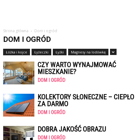
Strona główna
Dom i ogród
DOM I OGRÓD
Łóżka i kojce
Łyżeczki
Łyżki
Magnesy na lodówkę
CZY WARTO WYNAJMOWAĆ
MIESZKANIE?
DOM I OGRÓD
KOLEKTORY SŁONECZNE – CIEPŁO
ZA DARMO
DOM I OGRÓD
DOBRA JAKOŚĆ OBRAZU
DOM I OGRÓD