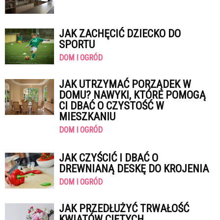
JAK ZACHĘCIĆ DZIECKO DO
SPORTU
DOM I OGRÓD
JAK UTRZYMAĆ PORZĄDEK W
DOMU? NAWYKI, KTÓRE POMOGĄ
CI DBAĆ O CZYSTOŚĆ W
MIESZKANIU
DOM I OGRÓD
JAK CZYŚCIĆ I DBAĆ O
DREWNIANĄ DESKĘ DO KROJENIA
DOM I OGRÓD
JAK PRZEDŁUŻYĆ TRWAŁOŚĆ
KWIATÓW CIĘTYCH