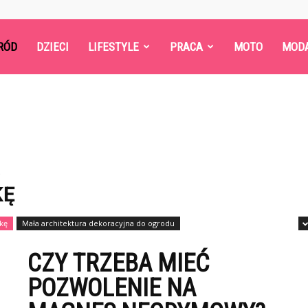
RÓD
DZIECI
LIFESTYLE
PRACA
MOTO
MOD
ę
KĘ
kę
Mała architektura dekoracyjna do ogrodu
CZY TRZEBA MIEĆ
POZWOLENIE NA