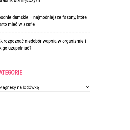
oradnik dla mężczyzn
odnie damskie – najmodniejsze fasony, które
arto mieć w szafie
ak rozpoznać niedobór wapnia w organizmie i
k go uzupełniać?
ATEGORIE
tegorie