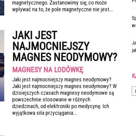
P
magnetycznego. Zastanowimy się, co może
wpływać na to, że pole magnetyczne nie jest...
Sp
w
JAKI JEST
J
NAJMOCNIEJSZY
ja
MAGNES NEODYMOWY?
MAGNESY NA LODÓWKĘ
K
Jaki jest najmocniejszy magnes neodymowy?
Jaki jest najmocniejszy magnes neodymowy? W
Ka
dzisiejszych czasach magnesy neodymowe są
powszechnie stosowane w różnych
dziedzinach, od elektroniki po medycynę. Ich
wyjątkowa siła przyciągania...