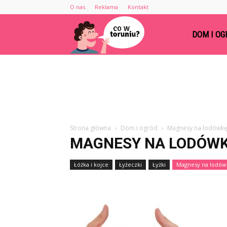
O nas
Reklama
Kontakt
Cowtoruniu.pl
DOM I OG
Strona główna
Dom i ogród
Magnesy na lodówk
MAGNESY NA LODÓW
Łóżka i kojce
Łyżeczki
Łyżki
Magnesy na lodów
Mała infrastruktura ogrodowa