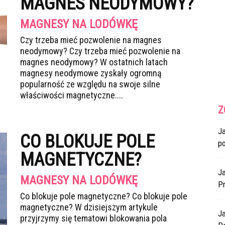
MAGNES NEODYMOWY?
MAGNESY NA LODÓWKĘ
Czy trzeba mieć pozwolenie na magnes
neodymowy? Czy trzeba mieć pozwolenie na
magnes neodymowy? W ostatnich latach
magnesy neodymowe zyskały ogromną
popularność ze względu na swoje silne
właściwości magnetyczne....
Z
J
CO BLOKUJE POLE
p
MAGNETYCZNE?
Ja
MAGNESY NA LODÓWKĘ
Pr
Co blokuje pole magnetyczne? Co blokuje pole
magnetyczne? W dzisiejszym artykule
J
przyjrzymy się tematowi blokowania pola