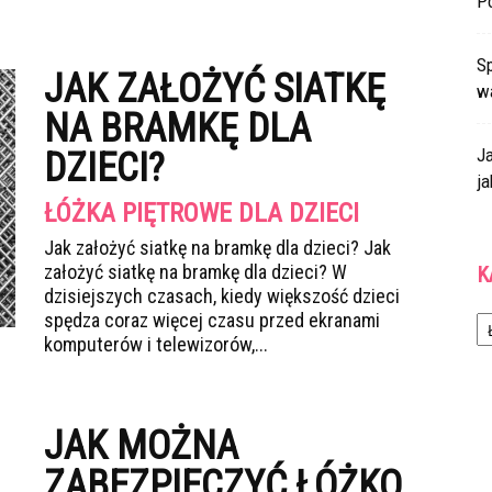
P
Sp
JAK ZAŁOŻYĆ SIATKĘ
w
NA BRAMKĘ DLA
J
DZIECI?
ja
ŁÓŻKA PIĘTROWE DLA DZIECI
Jak założyć siatkę na bramkę dla dzieci? Jak
założyć siatkę na bramkę dla dzieci? W
K
dzisiejszych czasach, kiedy większość dzieci
Ka
spędza coraz więcej czasu przed ekranami
komputerów i telewizorów,...
JAK MOŻNA
ZABEZPIECZYĆ ŁÓŻKO