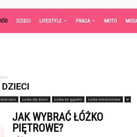
RÓD
DZIECI
LIFESTYLE
PRACA
MOTO
MOD
zieci
DZIECI
 dziecięce
Łóżka dla dzieci
Łóżka do sypialni
Łóżka młodzieżowe
JAK WYBRAĆ ŁÓŻKO
PIĘTROWE?