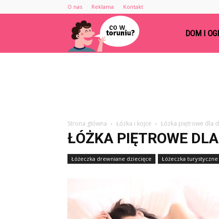
O nas
Reklama
Kontakt
Cowtoruniu.pl
DOM I OG
Strona główna
Łóżka i kojce
Łóżka piętrowe dla d
ŁÓŻKA PIĘTROWE DLA 
Łóżeczka drewniane dziecięce
Łóżeczka turystyczne