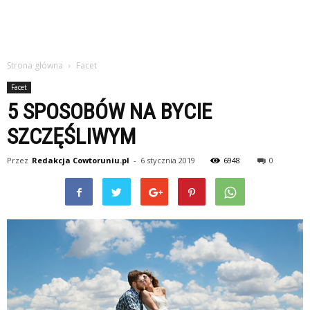
Strona główna
Facet
Facet
5 SPOSOBÓW NA BYCIE
SZCZĘŚLIWYM
Przez
Redakcja Cowtoruniu.pl
-
6 stycznia 2019
6948
0