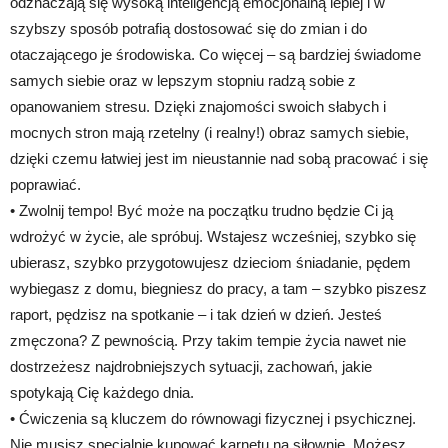
odznaczają się wysoką inteligencją emocjonalną lepiej i w
szybszy sposób potrafią dostosować się do zmian i do
otaczającego je środowiska. Co więcej – są bardziej świadome
samych siebie oraz w lepszym stopniu radzą sobie z
opanowaniem stresu. Dzięki znajomości swoich słabych i
mocnych stron mają rzetelny (i realny!) obraz samych siebie,
dzięki czemu łatwiej jest im nieustannie nad sobą pracować i się
poprawiać.
• Zwolnij tempo! Być może na początku trudno będzie Ci ją
wdrożyć w życie, ale spróbuj. Wstajesz wcześniej, szybko się
ubierasz, szybko przygotowujesz dzieciom śniadanie, pędem
wybiegasz z domu, biegniesz do pracy, a tam – szybko piszesz
raport, pędzisz na spotkanie – i tak dzień w dzień. Jesteś
zmęczona? Z pewnością. Przy takim tempie życia nawet nie
dostrzeżesz najdrobniejszych sytuacji, zachowań, jakie
spotykają Cię każdego dnia.
• Ćwiczenia są kluczem do równowagi fizycznej i psychicznej.
Nie musisz specjalnie kupować karnetu na siłownię. Możesz