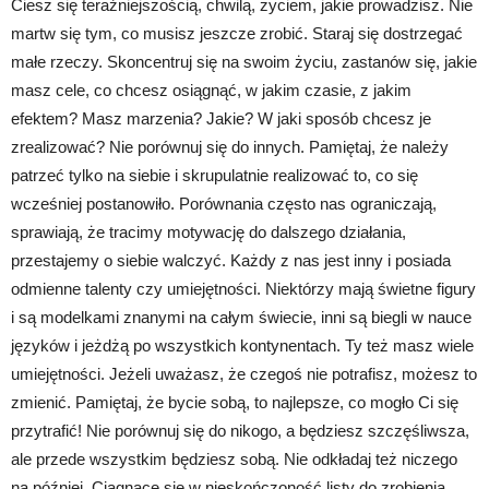
Ciesz się teraźniejszością, chwilą, życiem, jakie prowadzisz. Nie
martw się tym, co musisz jeszcze zrobić. Staraj się dostrzegać
małe rzeczy. Skoncentruj się na swoim życiu, zastanów się, jakie
masz cele, co chcesz osiągnąć, w jakim czasie, z jakim
efektem? Masz marzenia? Jakie? W jaki sposób chcesz je
zrealizować? Nie porównuj się do innych. Pamiętaj, że należy
patrzeć tylko na siebie i skrupulatnie realizować to, co się
wcześniej postanowiło. Porównania często nas ograniczają,
sprawiają, że tracimy motywację do dalszego działania,
przestajemy o siebie walczyć. Każdy z nas jest inny i posiada
odmienne talenty czy umiejętności. Niektórzy mają świetne figury
i są modelkami znanymi na całym świecie, inni są biegli w nauce
języków i jeżdżą po wszystkich kontynentach. Ty też masz wiele
umiejętności. Jeżeli uważasz, że czegoś nie potrafisz, możesz to
zmienić. Pamiętaj, że bycie sobą, to najlepsze, co mogło Ci się
przytrafić! Nie porównuj się do nikogo, a będziesz szczęśliwsza,
ale przede wszystkim będziesz sobą. Nie odkładaj też niczego
na później. Ciągnące się w nieskończoność listy do zrobienia