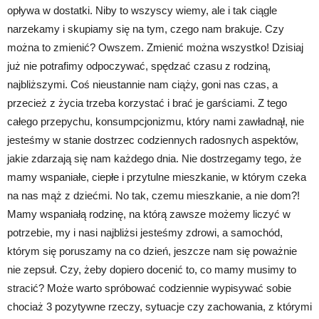
opływa w dostatki. Niby to wszyscy wiemy, ale i tak ciągle
narzekamy i skupiamy się na tym, czego nam brakuje. Czy
można to zmienić? Owszem. Zmienić można wszystko! Dzisiaj
już nie potrafimy odpoczywać, spędzać czasu z rodziną,
najbliższymi. Coś nieustannie nam ciąży, goni nas czas, a
przecież z życia trzeba korzystać i brać je garściami. Z tego
całego przepychu, konsumpcjonizmu, który nami zawładnął, nie
jesteśmy w stanie dostrzec codziennych radosnych aspektów,
jakie zdarzają się nam każdego dnia. Nie dostrzegamy tego, że
mamy wspaniałe, ciepłe i przytulne mieszkanie, w którym czeka
na nas mąż z dziećmi. No tak, czemu mieszkanie, a nie dom?!
Mamy wspaniałą rodzinę, na którą zawsze możemy liczyć w
potrzebie, my i nasi najbliżsi jesteśmy zdrowi, a samochód,
którym się poruszamy na co dzień, jeszcze nam się poważnie
nie zepsuł. Czy, żeby dopiero docenić to, co mamy musimy to
stracić? Może warto spróbować codziennie wypisywać sobie
chociaż 3 pozytywne rzeczy, sytuacje czy zachowania, z którymi